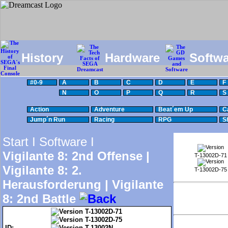
History
Hardware
Softwa
#0-9
A
B
C
D
E
F
N
O
P
Q
R
S
Action
Adventure
Beat´em Up
C
Jump´n Run
Racing
RPG
S
Start I
Software I
Vigilante 8: 2nd Offense |
T-13002D-71
Vigilante 8: 2.
T-13002D-75
Herausforderung | Vigilante
8: 2nd Battle
T-13002D-71
T-13002D-75
ID:
T-13002N