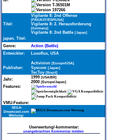
T-36501M
197266
Vigilante 8: 2nd Offense
[FR/UK/IT/ESP/USA]
Titel:
Vigilante 8: 2. Herausforderung
[Germany]
Vigilante 8: 2nd Battle
[Japan]
japan. Titel:
Genre:
Action (Battle)
Entwickler:
Luxoflux, USA
Activision
[Europe/USA]
Publisher:
Syscom
[Japan]
TecToy
[Brazil]
1999
[USA/BR]
Jahr:
2000
[Europe/Japan]
Features:
VMU-Feature:
SEGA-
Dreamcast.com
Wertung:
Userwertung/-kommentar:
unangebrachten Kommentar melden