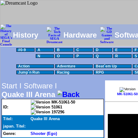
History
Hardware
Softwa
#0-9
A
B
C
D
E
F
N
O
P
Q
R
S
Action
Adventure
Beat´em Up
C
Jump´n Run
Racing
RPG
S
Start I
Software I
Quake III Arena
MK-51061-50
MK-51061-50
ID:
51061
197296
Titel:
Quake III Arena
japan. Titel:
Genre:
Shooter (Ego)