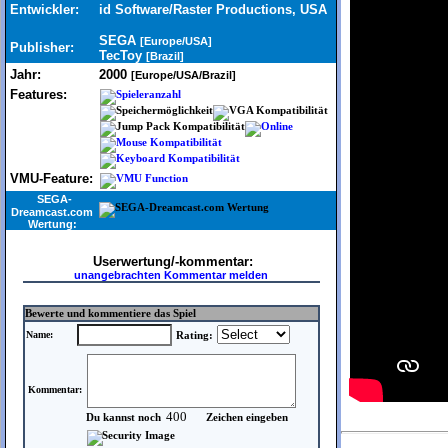
Entwickler:
id Software/Raster Productions, USA
SEGA
[Europe/USA]
Publisher:
TecToy
[Brazil]
Jahr:
2000
[Europe/USA/Brazil]
Features:
VMU-Feature:
SEGA-
Dreamcast.com
Wertung:
Userwertung/-kommentar:
unangebrachten Kommentar melden
Bewerte und kommentiere das Spiel
Name:
Rating:
Kommentar:
Du kannst noch
Zeichen eingeben