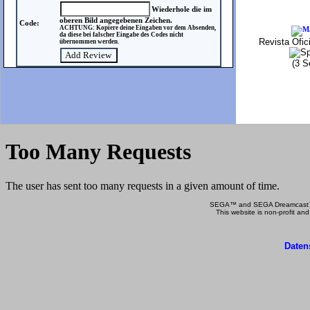
Wiederhole die im
oberen Bild angegebenen Zeichen.
Code:
ACHTUNG: Kopiere deine Eingaben vor dem Absenden,
da diese bei falscher Eingabe des Codes nicht
Revista Ofic
übernommen werden.
(3 S
SEGA™ and SEGA Dreamcast™ a
This website is non-profit and
Daten