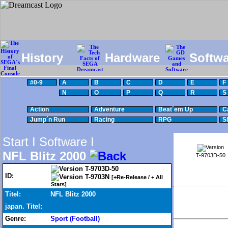
History
Hardware
Softwa
#0-9
A
B
C
D
E
F
N
O
P
Q
R
S
Action
Adventure
Beat´em Up
C
Jump´n Run
Racing
RPG
S
Start I
Software I
NFL Blitz 2000
T-9703D-50
T-9703D-50
ID:
T-9703N
[+Re-Release / + All
Stars]
Titel:
NFL Blitz 2000
japan. Titel:
Genre:
Sport (Football)