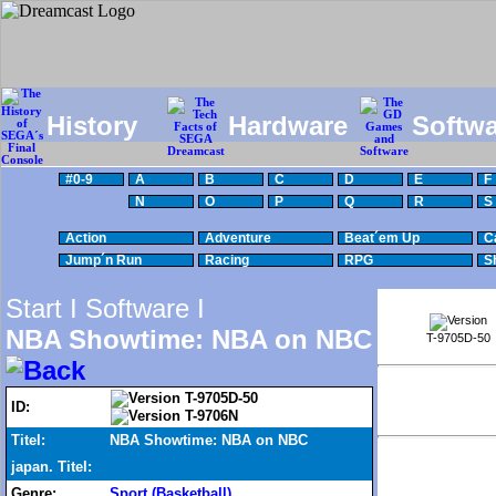
History
Hardware
Softwa
#0-9
A
B
C
D
E
F
N
O
P
Q
R
S
Action
Adventure
Beat´em Up
C
Jump´n Run
Racing
RPG
S
Start I
Software I
NBA Showtime: NBA on NBC
T-9705D-50
T-9705D-50
ID:
T-9706N
Titel:
NBA Showtime: NBA on NBC
japan. Titel:
Genre:
Sport (Basketball)