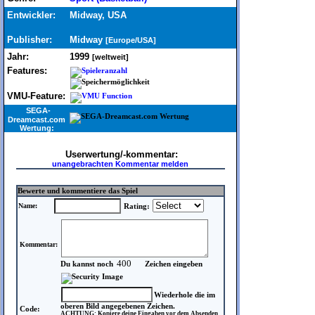
Entwickler:
Midway, USA
Publisher:
Midway
[Europe/USA]
Jahr:
1999
[weltweit]
Features:
VMU-Feature:
SEGA-
Dreamcast.com
Wertung:
Userwertung/-kommentar:
unangebrachten Kommentar melden
Bewerte und kommentiere das Spiel
Name:
Rating:
Kommentar:
Du kannst noch
Zeichen eingeben
Wiederhole die im
oberen Bild angegebenen Zeichen.
Code:
ACHTUNG: Kopiere deine Eingaben vor dem Absenden,