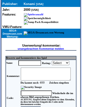
Publisher:
Konami
[USA]
Jahr:
2000
[USA]
Features:
VMU-Feature:
SEGA-
Dreamcast.com
Wertung:
Userwertung/-kommentar:
unangebrachten Kommentar melden
Bewerte und kommentiere das Spiel
Name:
Rating:
Kommentar:
Du kannst noch
Zeichen eingeben
Wiederhole die im
oberen Bild angegebenen Zeichen.
Code:
ACHTUNG: Kopiere deine Eingaben vor dem Absenden,
da diese bei falscher Eingabe des Codes nicht
übernommen werden.