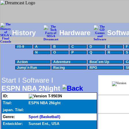
History
Hardware
Softwa
#0-9
A
B
C
D
E
F
N
O
P
Q
R
S
Action
Adventure
Beat´em Up
C
Jump´n Run
Racing
RPG
S
Start I
Software I
ESPN NBA 2Night
ID:
T-9503N
Titel:
ESPN NBA 2Night
japan. Titel:
Genre:
Sport (Basketball)
Entwickler:
Sunset Ent., USA