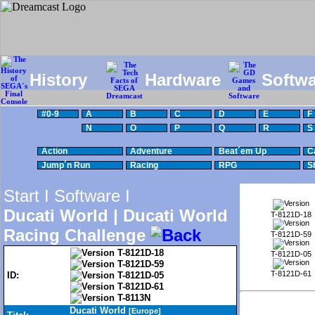
History
Hardware
Softwa
#0-9
A
B
C
D
E
F
N
O
P
Q
R
S
Action
Adventure
Beat´em Up
C
Jump´n Run
Racing
RPG
S
Start I
Software I
Ducati World | Ducati World
T-8121D-18
Racing Challenge
T-8121D-59
T-8121D-18
T-8121D-05
T-8121D-59
T-8121D-61
ID:
T-8121D-05
T-8121D-61
T-8113N
Ducati World
[Europe]