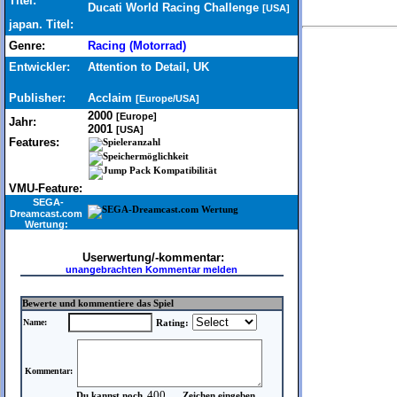
Titel:
Ducati World Racing Challenge
[USA]
japan. Titel:
Genre:
Racing (Motorrad)
Entwickler:
Attention to Detail, UK
Publisher:
Acclaim
[Europe/USA]
2000
[Europe]
Jahr:
2001
[USA]
Features:
VMU-Feature:
SEGA-
Dreamcast.com
Wertung:
Userwertung/-kommentar:
unangebrachten Kommentar melden
Bewerte und kommentiere das Spiel
Name:
Rating:
Kommentar:
Du kannst noch
Zeichen eingeben